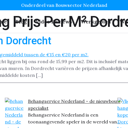
Onderdeel van Bouwsector Nederland
g Prijs Per M² Dordr
me
Blog
Video Reviews
Werkgebied
We
n Dordrecht
 liggen bij ons rond de 15,99 per m2. Dit is inclusief mate
van muren. In Dordrecht variëren de prijzen afhankelijk v
emiddelde kosten […]
Behangservice Nederland – de nieuwbouw
specialist
Behangservice Nederland is een
toonaangevende speler in de wereld van...