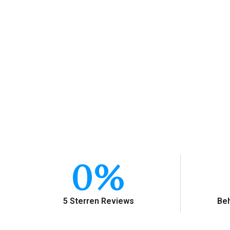
0
%
5 Sterren Reviews
Beh