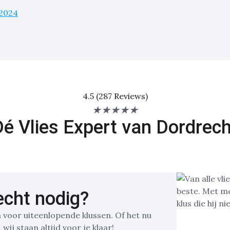
2024
4.5 (287 Reviews)
★
★
★
★
★
Dé Vlies Expert van Dordrech
echt nodig?
n voor uiteenlopende klussen. Of het nu
ij staan altijd voor je klaar!