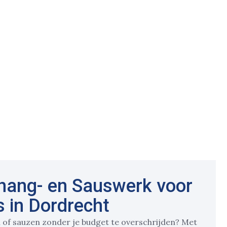
ehang- en Sauswerk voor
 in Dordrecht
 of sauzen zonder je budget te overschrijden? Met