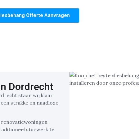
 kwaliteit en de zekerheid van een perfect afgewerkte wonin
liesbehang Offerte Aanvragen
in Dordrecht
rdrecht staan wij klaar
 een strakke en naadloze
s renovatiewoningen
raditioneel stucwerk te