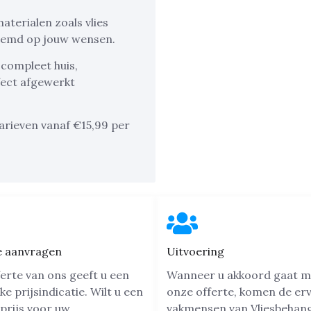
terialen zoals vlies
stemd op jouw wensen.
 compleet huis,
fect afgewerkt
arieven vanaf €15,99 per
e aanvragen
Uitvoering
erte van ons geeft u een
Wanneer u akkoord gaat m
jke prijsindicatie. Wilt u een
onze offerte, komen de er
prijs voor uw
vakmensen van Vliesbehan