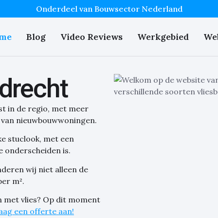
Onderdeel van Bouwsector Nederland
me
Blog
Video Reviews
Werkgebied
We
drecht
t in de regio, met meer
en van nieuwbouwwoningen.
ke stuclook, met een
e onderscheiden is.
eren wij niet alleen de
per m².
n met vlies? Op dit moment
aag een offerte aan!