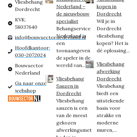
Vliesbehang
Nederland –
kopen in
Dordrecht
de nieuwbouw
Dordrecht
KVK:
specialist
Wil je in
58037640
Behangservice
Dordrecht
Nederland is
vliesbehang
info@bouwsectornederland.nl
een
kopen? Het is
Hoofdkantoor:
toonaangeven
dé oplossing...
030-2072024
de speler in de
Vliesbehang
wereld van...
Bouwsector
afwerking
Nederland
Vliesbehang
Dordrecht
Ga naar onze
Sauzen in
Vliesbehang
webshop
Dordrecht
biedt een
Vliesbehang
uitstekende
sauzen is een
basis voor
van de meest
strakke en
gekozen
moderne
afwerkingsmet
muren,...