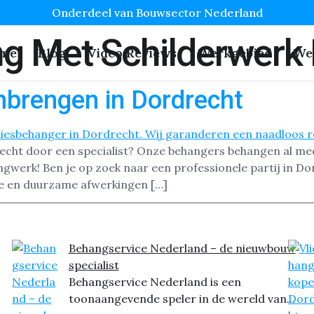
Onderdeel van Bouwsector Nederland
g Met Schilderwerk 
me
Blog
Video Reviews
Werkgebied
We
nbrengen in Dordrecht
recht door een specialist? Onze behangers behangen al me
angwerk! Ben je op zoek naar een professionele partij in 
kke en duurzame afwerkingen […]
Behangservice Nederland – de nieuwbouw
specialist
Behangservice Nederland is een
toonaangevende speler in de wereld van...