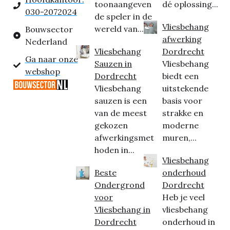
toonaangeven
dé oplossing...
030-2072024
de speler in de
Vliesbehang
wereld van...
Bouwsector
afwerking
Nederland
Vliesbehang
Dordrecht
Ga naar onze
Sauzen in
Vliesbehang
webshop
Dordrecht
biedt een
Vliesbehang
uitstekende
sauzen is een
basis voor
van de meest
strakke en
gekozen
moderne
afwerkingsmet
muren,...
hoden in...
Vliesbehang
Beste
onderhoud
Ondergrond
Dordrecht
voor
Heb je veel
Vliesbehang in
vliesbehang
Dordrecht
onderhoud in