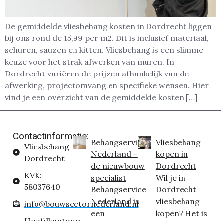
De gemiddelde vliesbehang kosten in Dordrecht liggen
bij ons rond de 15,99 per m2. Dit is inclusief materiaal,
schuren, sauzen en kitten. Vliesbehang is een slimme
keuze voor het strak afwerken van muren. In
Dordrecht variëren de prijzen afhankelijk van de
afwerking, projectomvang en specifieke wensen. Hier
vind je een overzicht van de gemiddelde kosten […]
Contactinformatie:
Behangservice
Vliesbehang
Vliesbehang
Nederland –
kopen in
Dordrecht
de nieuwbouw
Dordrecht
KVK:
specialist
Wil je in
58037640
Behangservice
Dordrecht
Nederland is
vliesbehang
info@bouwsectornederland.nl
een
kopen? Het is
Hoofdkantoor: