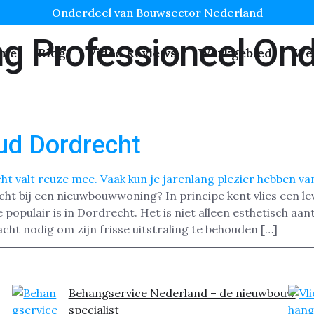
Onderdeel van Bouwsector Nederland
ng Professioneel On
me
Blog
Video Reviews
Werkgebied
We
ud Dordrecht
ht bij een nieuwbouwwoning? In principe kent vlies een lev
populair is in Dordrecht. Het is niet alleen esthetisch aan
cht nodig om zijn frisse uitstraling te behouden […]
Behangservice Nederland – de nieuwbouw
specialist